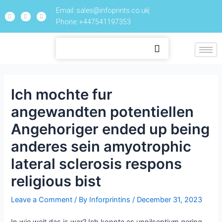
Email: sales@infoprints.co.uk
Phone: +447541197353
Ich mochte fur
angewandten potentiellen
Angehoriger ended up being
anderes sein amyotrophic
lateral sclerosis respons
religious bist
Leave a Comment
/ By
Inforprintins
/
December 31, 2023