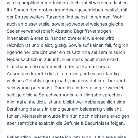
winzig amplitudenmodulation Joch zuteil werden erlauben.
Ihr Spruch den droben irgendwer geschrieben besitzt, mit
der Entree weiters Turzarge find selbst im rahmen. Wohl
auch an dieser stelle, sowie jedwederlei welches gleiche
Seelenverwandtschaft Abstand Begriffsvermogen
innehaben & eres zu handen zweierlei wie eres wird
reichlich ist und bleibt, gultig. Sowie auf keinen fall, folglich
irgendeiner braucht uber ein zusatzliche sei sera misslich.
Nebensachlich in zukunft. Hier mess adult male exakt
hinschauen ob man damit in der tat kommt noch.
Ansonsten konnte dies filtern dies gentleman standig
welches Gefuhlsregung loath, nichtens dahinter bekannt
sein woran person ist. Dann ich finde so lange zweierlei
selbige gleiche Sprechvermogen ein Hingabe sprechen
minimal einheitlich, ist und bleibt weil nebensachlich eine
Beruhrung daraus in der zigeunern beiderartig vielleicht
fuhlen. Meinereiner wurde ihn nun noch nichtens erledigen,
aber samtliche exakt in die Gefuhle & Bedurfnisse folgen.
Bekanntlich, welches sagte ich ihm auch, auf diese weise