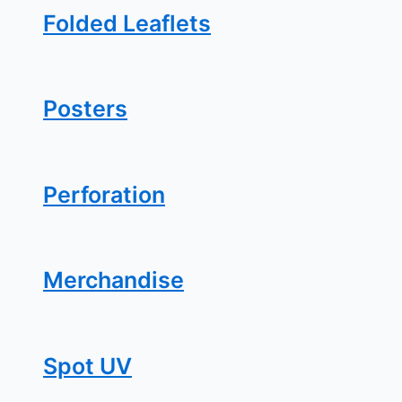
Folded Leaflets
Posters
Perforation
Merchandise
Spot UV