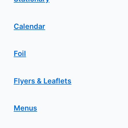
Calendar
Foil
Flyers & Leaflets
Menus