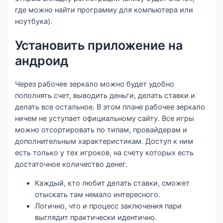
где можно найти программу для компьютера или
ноутбука).
Установить приложение на
андроид
Через рабочее зеркало можно будет удобно
пополнять счет, выводить деньги, делать ставки и
делать все остальное. В этом плане рабочее зеркало
ничем не уступает официальному сайту. Все игры
можно отсортировать по типам, провайдерам и
дополнительным характеристикам. Доступ к ним
есть только у тех игроков, на счету которых есть
достаточное количество денег.
Каждый, кто любит делать ставки, сможет
отыскать там немало интересного.
Логично, что и процесс заключения пари
выглядит практически идентично.