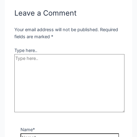
Leave a Comment
Your email address will not be published.
Required
fields are marked
*
Type here..
Name*