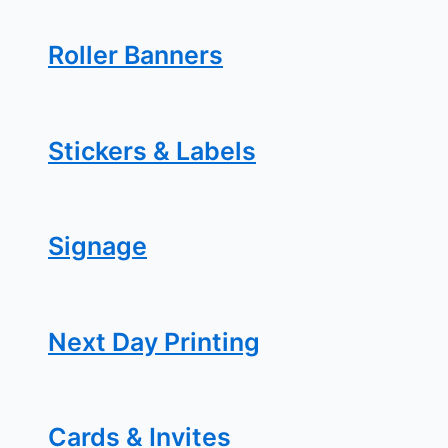
Roller Banners
Stickers & Labels
Signage
Next Day Printing
Cards & Invites