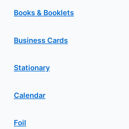
Books & Booklets
Business Cards
Stationary
Calendar
Foil