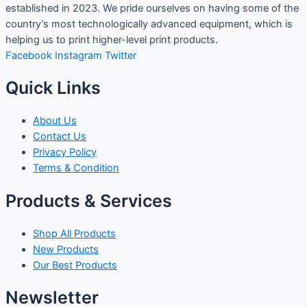
established in 2023. We pride ourselves on having some of the
country’s most technologically advanced equipment, which is
helping us to print higher-level print products.
Facebook
Instagram
Twitter
Quick Links
About Us
Contact Us
Privacy Policy
Terms & Condition
Products & Services
Shop All Products
New Products
Our Best Products
Newsletter