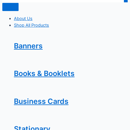
About Us
Shop All Products
Banners
Books & Booklets
Business Cards
Stationary