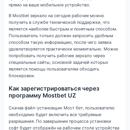
прямо на ваше мобильное устройство.
В Mostbet зеркало на сегодня рабочее можно
получить в службе технической поддержки, что
является наиболее быстрым и понятным способом.
Пользователь только должен запросить удобным
способом такую информацию, после чего заявка
удовлетворяется практически моментально. Можно
попробовать получить рабочее зеркало через
специальные сайты, основной задачей которых
является помощь пользователям обходить
блокировки.
Как зарегистрироваться через
программу Mostbet UZ
Скачав файл-установщик Мост бет, пользователю
необходимо будет включить все требуемые
разрешения. По завершении процесса установки
софт будет отображён на рабочем столе устройства