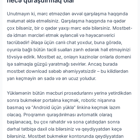
necə quraşdırmaq olar
Unutmayın ki, mərc etməzdən əvvəl qarşılaşma haqqında
məlumat əldə etməlisiniz. Qarşılaşma haqqında nə qədər
çox bilsəniz, bir o qədər yaxşı mərc edə bilərsiniz. Mostbet-
də idman mərcləri etmək əyləncəli və həyəcanverici
təcrübədir! Əlaqə üçün canlı chat yoxdur, buna görədə,
oyunla bağlı bütün təcili sualları zənh edərək həll etməyinizi
tövsiyə edirik. Mostbet az, onlayn kazinolar onlarla domeni
işə salmaqla güzgü yaratmağı sevirlər. Ancaq burada
mostbet download səbəb əhəmiyyətsizdir – bu kilidlərdən
yan keçməyin ən sadə və ən ucuz yoludur.
Yükləmənin bütün məcburi prosedurlarını yerinə yetirdikdən
sonra bukmeker portalına keçmək, robotic nişanına
basmaq və “Android üçün yüklə” linkinə keçmək lazım
olacaq. Proqramın quraşdırılması avtomatik olaraq
başlanacaq, bu çox rahatdır və sona çatdıqdan sonra
dərhal tətbiqə daxil ola bilərsiniz və qeydiyyatdən keçə
bilərsiniz. Mostbet bukmeker kontorunda qeydiyyatdan