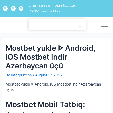
Email: sales@infoprints.co.uk
Phone: +447541197353
Mostbet yukle ᐈ Android,
iOS Mostbet indir
Azərbaycan üçü
By
Inforprintins
/
August 17, 2022
Mostbet yukle ᐈ Android, iOS Mostbet indir Azərbaycan
üçün
Mostbet Mobil Tətbiq: