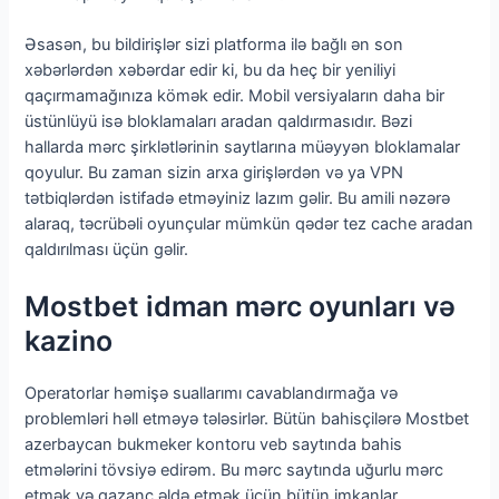
Əsasən, bu bildirişlər sizi platforma ilə bağlı ən son
xəbərlərdən xəbərdar edir ki, bu da heç bir yeniliyi
qaçırmamağınıza kömək edir. Mobil versiyaların daha bir
üstünlüyü isə bloklamaları aradan qaldırmasıdır. Bəzi
hallarda mərc şirklətlərinin saytlarına müəyyən bloklamalar
qoyulur. Bu zaman sizin arxa girişlərdən və ya VPN
tətbiqlərdən istifadə etməyiniz lazım gəlir. Bu amili nəzərə
alaraq, təcrübəli oyunçular mümkün qədər tez cache aradan
qaldırılması üçün gəlir.
Mostbet idman mərc oyunları və
kazino
Operatorlar həmişə suallarımı cavablandırmağa və
problemləri həll etməyə tələsirlər. Bütün bahisçilərə Mostbet
azerbaycan bukmeker kontoru veb saytında bahis
etmələrini tövsiyə edirəm. Bu mərc saytında uğurlu mərc
etmək və qazanc əldə etmək üçün bütün imkanlar