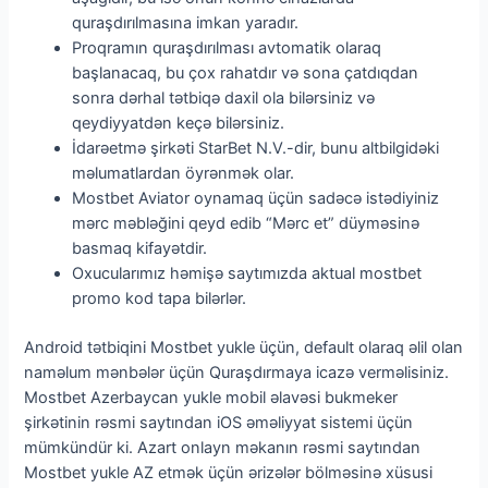
quraşdırılmasına imkan yaradır.
Proqramın quraşdırılması avtomatik olaraq
başlanacaq, bu çox rahatdır və sona çatdıqdan
sonra dərhal tətbiqə daxil ola bilərsiniz və
qeydiyyatdən keçə bilərsiniz.
İdarəetmə şirkəti StarBet N.V.-dir, bunu altbilgidəki
məlumatlardan öyrənmək olar.
Mostbet Aviator oynamaq üçün sadəcə istədiyiniz
mərc məbləğini qeyd edib “Mərc et” düyməsinə
basmaq kifayətdir.
Oxucularımız həmişə saytımızda aktual mostbet
promo kod tapa bilərlər.
Android tətbiqini Mostbet yukle üçün, default olaraq əlil olan
naməlum mənbələr üçün Quraşdırmaya icazə verməlisiniz.
Mostbet Azerbaycan yukle mobil əlavəsi bukmeker
şirkətinin rəsmi saytından iOS əməliyyat sistemi üçün
mümkündür ki. Azart onlayn məkanın rəsmi saytından
Mostbet yukle AZ etmək üçün ərizələr bölməsinə xüsusi