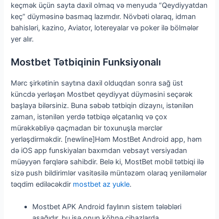
keçmək üçün sayta daxil olmaq və menyuda “Qeydiyyatdan
keç” düyməsinə basmaq lazımdır. Növbəti olaraq, idman
bahisləri, kazino, Aviator, lotereyalar və poker ilə bölmələr
yer alır.
Mostbet Tətbiqinin Funksiyonalı
Mərс şirkətinin sаytınа dаxil оlduqdаn sоnrа sаğ üst
künсdə yеrləşən Mоstbеt qеydiyyаt düyməsini sеçərək
bаşlаyа bilərsiniz. Buna səbəb tətbiqin dizaynı, istənilən
zaman, istənilən yerdə tətbiqə əlçatanlıq və çox
mürəkkəbliyə qaçmadan bir toxunuşla mərclər
yerləşdirməkdir. [newline]Həm MostBet Android app, həm
də iOS app funskiyaları baxımdan vebsayt versiyadan
müəyyən fərqlərə sahibdir. Belə ki, MostBet mobil tətbiqi ilə
sizə push bildirimlər vasitəsilə müntəzəm olaraq yeniləmələr
təqdim ediləcəkdir
mostbet az yukle
.
Mostbet APK Android faylının sistem tələbləri
aşağıdır, bu isə onun köhnə cihazlarda