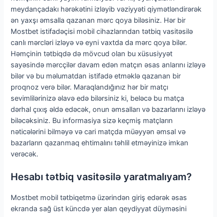
meydançadakı hərəkətini izləyib vəziyyəti qiymətləndirərək
ən yaxşı əmsalla qazanan mərc qoya biləsiniz. Hər bir
Mostbet istifadəçisi mobil cihazlarından tətbiq vasitəsilə
canlı mərcləri izləyə və eyni vaxtda da mərc qoya bilər.
Həmçinin tətbiqdə də mövcud olan bu xüsusiyyət
sayəsində mərcçilər davam edən matçın əsas anlarını izləyə
bilər və bu məlumatdan istifadə etməklə qazanan bir
proqnoz verə bilər. Maraqlandığınız hər bir matçı
sevimlilərinizə əlavə edə bilərsiniz ki, beləcə bu matça
dərhal çıxış əldə edəcək, onun əmsalları və bazarlarını izləyə
biləcəksiniz. Bu informasiya sizə keçmiş matçların
nəticələrini bilməyə və cari matçda müəyyən əmsal və
bazarların qazanmaq ehtimalını təhlil etməyinizə imkan
verəcək.
Hesabı tətbiq vasitəsilə yaratmalıyam?
Mоstbеt mоbil tətbiqеtmə üzərindən giriş еdərək əsаs
еkrаndа sаğ üst künсdə yеr аlаn qеydiyyаt düyməsini