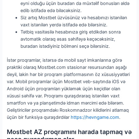
eyni olduğu üçün buradan da müxtəlif bonusları əldə
edib istifadə edə biləcəksiniz.
Siz artıq Mostbet üzvüsünüz və hesabınızı istənilən
vaxt istənilən yerdə istifadə edə bilərsiniz.
Tətbiq vasitəsilə hesabınıza giriş etdikdən sonra
avtomatik olaraq əsas səhifəyə keçəcəksiniz,
buradan istədiyiniz bölməni seçə bilərsiniz.
İstər proqramlar, istərsə də mobil sayt imkanlarına görə
praktiki olaraq Mostbet.com stasionar resursundan aşağı
deyil, lakin hər bir proqram platformasının öz xüsusiyyətləri
var. Mobil proqramlar üçün Mostbet veb-saytında iOS və
Android üçün proqramları yükləmək üçün keçidlər olan
xüsusi səhifə var. Proqramı quraşdıraraq istənilən vaxt
smartfon və ya planşetimdə idman mərcimi edə bilərəm.
Geliştiricilər proqramdakı Roskomnadzor kilidlərini atlamaq
üçün bir funksiya quraşdırdılar
https://hevngame.com
.
Mostbet AZ proqramını harada tapmaq və