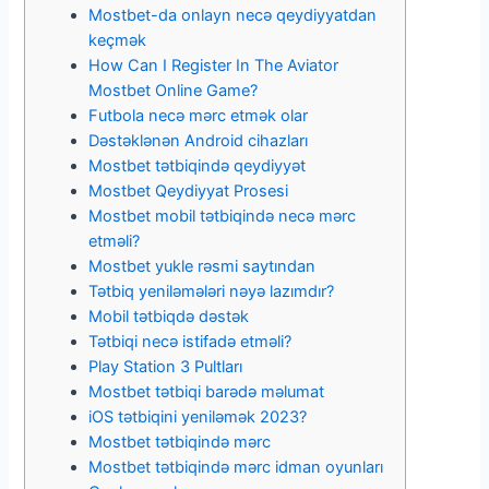
Mostbet-da onlayn necə qeydiyyatdan
keçmək
How Can I Register In The Aviator
Mostbet Online Game?
Futbola necə mərc etmək olar
Dəstəklənən Android cihazları
Mostbet tətbiqində qeydiyyət
Mostbet Qeydiyyat Prosesi
Mostbet mobil tətbiqində necə mərc
etməli?
Mostbet yukle rəsmi saytından
Tətbiq yeniləmələri nəyə lazımdır?
Mobil tətbiqdə dəstək
Tətbiqi necə istifadə etməli?
Play Station 3 Pultları
Mostbet tətbiqi barədə məlumat
iOS tətbiqini yeniləmək 2023?
Mostbet tətbiqində mərc
Mostbet tətbiqində mərc idman oyunları