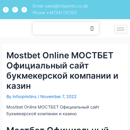
Email: sales@infoprints.co.uk
Phone: +447541197353
Mostbet Online МОСТБЕТ
Официальный сайт
букмекерской компании и
казин
By
Inforprintins
/
November 7, 2022
Mostbet Online МОСТБЕТ Официальный сайт
букмекерской компании и казино