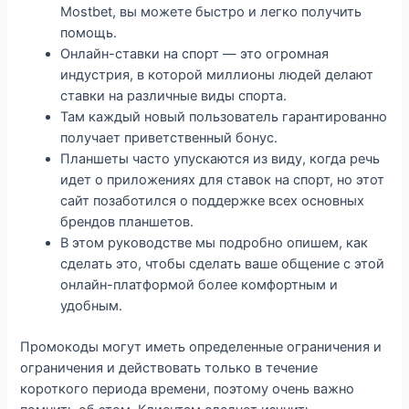
Mostbet, вы можете быстро и легко получить
помощь.
Онлайн-ставки на спорт — это огромная
индустрия, в которой миллионы людей делают
ставки на различные виды спорта.
Там каждый новый пользователь гарантированно
получает приветственный бонус.
Планшеты часто упускаются из виду, когда речь
идет о приложениях для ставок на спорт, но этот
сайт позаботился о поддержке всех основных
брендов планшетов.
В этом руководстве мы подробно опишем, как
сделать это, чтобы сделать ваше общение с этой
онлайн-платформой более комфортным и
удобным.
Промокоды могут иметь определенные ограничения и
ограничения и действовать только в течение
короткого периода времени, поэтому очень важно