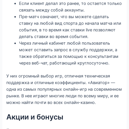
Если клиент делал это ранее, то остается только
связать между собой аккаунты.
Пре-матч означает, что вы можете сделать
ставку на любой вид спорта до начала матча или
события, в то время как ставки live позволяют
делать ставки во время события.
Через личный кабинет любой пользователь
может оставить запрос в службу поддержки, а
также обратиться за помощью к консультантам
через веб-чат, работающий круглосуточно.
У них огромный выбор игр, отличная техническая
поддержка и отличные коэффициенты. «Авиатор» —
одна из самых популярных онлайн-игр на современном
рынке. В нее играют многие люди по всему миру, и ее
можно найти почти во всех онлайн-казино.
Акции и бонусы