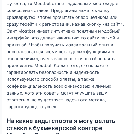
футбола, то Mostbet станет идеальным местом для
совершения ставок. Предлагаем нажать кнопку
«развернуть», чтобы прочитать обзор целиком или
сразу перейти к регистрации, нажав кнопку «на сайт».
Сайт Mostbet имеет интуитивно понятный и удобный
интерфейс, что делает навигацию по сайту легкой и
приятной. Чтобы получить максимальный опыт и
воспользоваться всеми последними функциями и
обновлениями, очень важно постоянно обновлять
приложение Mostbet. Кроме того, очень важно
гарантировать безопасность и надежность
используемого способа оплаты, а также
конфиденциальность всех финансовых и личных
данных. Хотя эти советы могут улучшить вашу
стратегию, не существует надежного метода,
гарантирующего успех.
На какие виды спорта я могу делать
ставки в букмекерской конторе