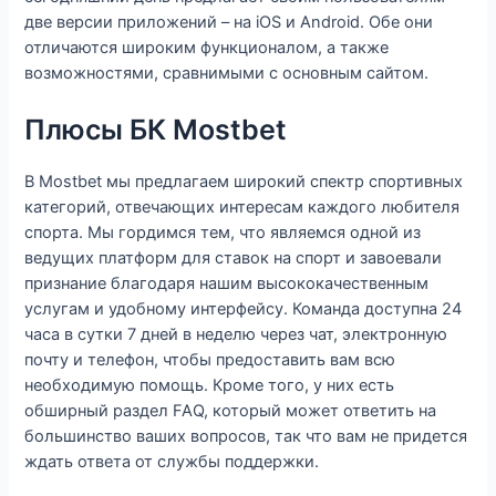
две версии приложений – на iOS и Android. Обе они
отличаются широким функционалом, а также
возможностями, сравнимыми с основным сайтом.
Плюсы БК Mostbet
В Mostbet мы предлагаем широкий спектр спортивных
категорий, отвечающих интересам каждого любителя
спорта. Мы гордимся тем, что являемся одной из
ведущих платформ для ставок на спорт и завоевали
признание благодаря нашим высококачественным
услугам и удобному интерфейсу. Команда доступна 24
часа в сутки 7 дней в неделю через чат, электронную
почту и телефон, чтобы предоставить вам всю
необходимую помощь. Кроме того, у них есть
обширный раздел FAQ, который может ответить на
большинство ваших вопросов, так что вам не придется
ждать ответа от службы поддержки.