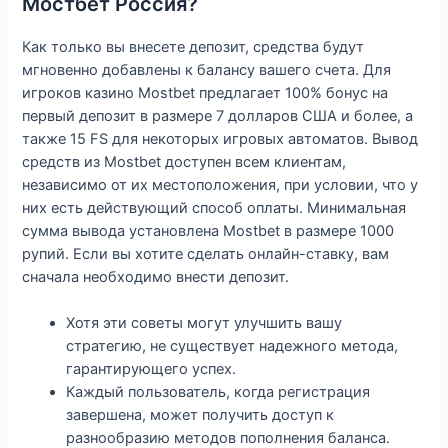
Мостбет Россия?
Как только вы внесете депозит, средства будут
мгновенно добавлены к балансу вашего счета. Для
игроков казино Mostbet предлагает 100% бонус на
первый депозит в размере 7 долларов США и более, а
также 15 FS для некоторых игровых автоматов. Вывод
средств из Mostbet доступен всем клиентам,
независимо от их местоположения, при условии, что у
них есть действующий способ оплаты. Минимальная
сумма вывода установлена ​​Mostbet в размере 1000
рупий. Если вы хотите сделать онлайн-ставку, вам
сначала необходимо внести депозит.
Хотя эти советы могут улучшить вашу
стратегию, не существует надежного метода,
гарантирующего успех.
Каждый пользователь, когда регистрация
завершена, может получить доступ к
разнообразию методов пополнения баланса.