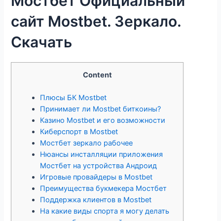
Мостбет Официальный
сайт Mostbet. Зеркало.
Скачать
Content
Плюсы БК Mostbet
Принимает ли Mostbet биткоины?
Казино Mostbet и его возможности
Киберспорт в Mostbet
Мостбет зеркало рабочее
Нюансы инсталляции приложения
Мостбет на устройства Андроид
Игровые провайдеры в Mostbet
Преимущества букмекера Мостбет
Поддержка клиентов в Mostbet
На какие виды спорта я могу делать