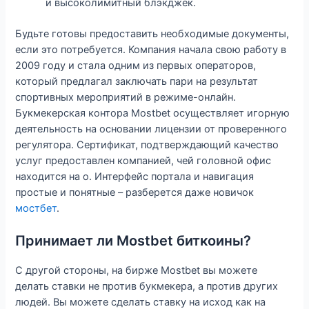
и высоколимитный блэкджек.
Будьте готовы предоставить необходимые документы,
если это потребуется. Компания начала свою работу в
2009 году и стала одним из первых операторов,
который предлагал заключать пари на результат
спортивных мероприятий в режиме-онлайн.
Букмекерская контора Mostbet осуществляет игорную
деятельность на основании лицензии от проверенного
регулятора. Сертификат, подтверждающий качество
услуг предоставлен компанией, чей головной офис
находится на о. Интерфейс портала и навигация
простые и понятные – разберется даже новичок
мостбет
.
Принимает ли Mostbet биткоины?
С другой стороны, на бирже Mostbet вы можете
делать ставки не против букмекера, а против других
людей. Вы можете сделать ставку на исход как на