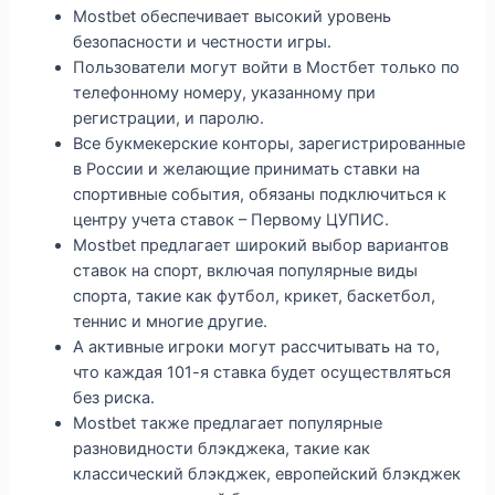
Mostbet обеспечивает высокий уровень
безопасности и честности игры.
Пользователи могут войти в Мостбет только по
телефонному номеру, указанному при
регистрации, и паролю.
Все букмекерские конторы, зарегистрированные
в России и желающие принимать ставки на
спортивные события, обязаны подключиться к
центру учета ставок – Первому ЦУПИС.
Mostbet предлагает широкий выбор вариантов
ставок на спорт, включая популярные виды
спорта, такие как футбол, крикет, баскетбол,
теннис и многие другие.
А активные игроки могут рассчитывать на то,
что каждая 101-я ставка будет осуществляться
без риска.
Mostbet также предлагает популярные
разновидности блэкджека, такие как
классический блэкджек, европейский блэкджек