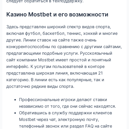
следует обратиться в техподдержку.
Казино Mostbet и его возможности
Здесь представлен широкий спектр видов спорта,
включая футбол, баскетбол, теннис, хоккей и многие
другие. Линии ставок на сайте также очень
конкурентоспособны по сравнению с другими сайтами,
предлагающими подобные услуги. Русскоязычный
сайт компании Mostbet имеет простой и понятный
интерфейс. К услугам пользователей в конторе
представлена широкая линия, включающая 21
категорию. В линии есть как популярные, так и
достаточно редкие виды спорта.
Профессиональные игроки делают ставки
независимо от того, где они сейчас находятся.
Обратившись в службу поддержки клиентов
Mostbet через чат, электронную почту,
телефонный звонок или раздел FAQ на сайте