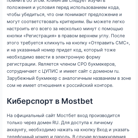
помнить об этом. Клиентам следует изучить
положения и условия перед использованием кода,
чтобы убедиться, что они понимают предложение и
могут соответствовать критериям. Вы можете легко
настроить его всего за несколько минут с помощью
кнопки «Регистрация» в правом верхнем углу. После
этого требуется кликнуть на кнопку «Отправить СМС»,
и на указанный номер придет код, который тоже
необходимо ввести в электронную форму
регистрации. Является членом СРО букмекеров,
сотрудничает с ЦУПИС и имеет сайт с доменом ru.
Зарубежный букмекер с аналогичным названием в зоне
сом не имеет отношения к российский конторе.
Киберспорт в Mostbet
На официальный сайт Мостбет вход производится
только через домен RU. Для доступа к личному
аккаунту, необходимо нажать на кнопку Вход и указать
телефонный номер и пароль. В случае возникновения