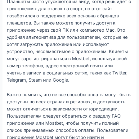
Планшеты часто упускаются из виду, когда речь идет о
приложениях для ставок на спорт, но этот сайт
позаботился о поддержке всех основных брендов
планшетов. Вы также можете получить доступ к
приложению через свой ПК или компьютер Mac. Это
удобная альтернатива для пользователей, которые не
хотят загружать приложение или используют
устройство, несовместимое с приложением. Клиенты
могут зарегистрироваться в Mostbet, используя свой
номер телефона, адрес электронной почты или
учетные записи в социальных сетях, таких как Twitter,
Telegram, Steam или Google.
Важно помнить, что не все способы оплаты могут быть
доступны во всех странах и регионах, и доступность
может отличаться в зависимости от юрисдикции.
Пользователям следует обратиться к разделу FAQ
приложения или Mostbet, чтобы получить полный
список принимаемых способов оплаты. Пользователи
приложения Mostbet могут быстро найти и