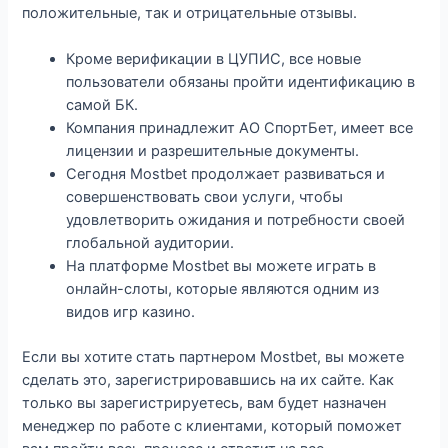
положительные, так и отрицательные отзывы.
Кроме верификации в ЦУПИС, все новые
пользователи обязаны пройти идентификацию в
самой БК.
Компания принадлежит АО СпортБет, имеет все
лицензии и разрешительные документы.
Сегодня Mostbet продолжает развиваться и
совершенствовать свои услуги, чтобы
удовлетворить ожидания и потребности своей
глобальной аудитории.
На платформе Mostbet вы можете играть в
онлайн-слоты, которые являются одним из
видов игр казино.
Если вы хотите стать партнером Mostbet, вы можете
сделать это, зарегистрировавшись на их сайте. Как
только вы зарегистрируетесь, вам будет назначен
менеджер по работе с клиентами, который поможет