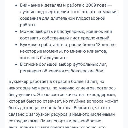
Внимание к деталям и работа с 2009 года —
лучшие подтверждения того, что это компания,
созданная для длительной плодотворной
работы.
Можно выбрать из популярных, новинок или
составить собственный лист предпочтений.
Букмекер работает в отрасли более 13 лет, но
некоторые моменты, по мнению клиентов,
хотелось бы улучшить.
В списке большой выбор футбольных лиг,
регулярно обновляются боксерские бои.
Букмекер работает в отрасли более 13 лет, но
некоторые моменты, по мнению клиентов, хотелось
бы улучшить. Это касается качества техподдержки,
которая быстро отвечает, но глубина вопроса может
быть до конца не проработана. Вероятно, что это
связано с загрузкой ресурса и немногочисленными
сотрудниками. Линия спорта и разнообразие
дисциплин на сайте представлены хорошо, что