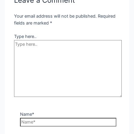
Leave a Comment
Your email address will not be published.
Required
fields are marked
*
Type here..
Name*