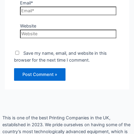
Email*
Website
Save my name, email, and website in this
browser for the next time I comment.
This is one of the best Printing Companies in the UK,
established in 2023. We pride ourselves on having some of the
country’s most technologically advanced equipment, which is