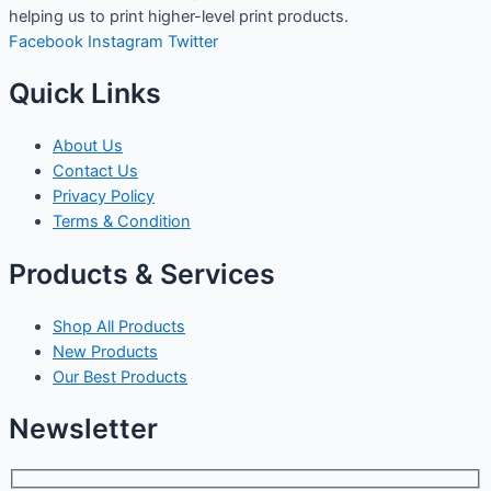
helping us to print higher-level print products.
Facebook
Instagram
Twitter
Quick Links
About Us
Contact Us
Privacy Policy
Terms & Condition
Products & Services
Shop All Products
New Products
Our Best Products
Newsletter