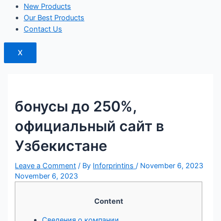
New Products
Our Best Products
Contact Us
X
бонусы до 250%,
официальный сайт в
Узбекистане
Leave a Comment
/ By
Inforprintins
/
November 6, 2023
November 6, 2023
Content
Сведения о компании