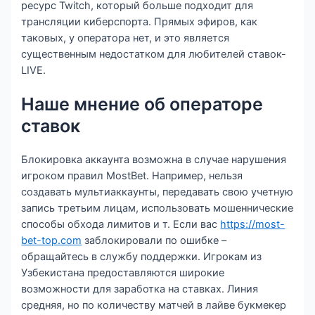
ресурс Twitch, который больше подходит для
трансляции киберспорта. Прямых эфиров, как
таковых, у оператора нет, и это является
существенным недостатком для любителей ставок-
LIVE.
Наше мнение об операторе
ставок
Блокировка аккаунта возможна в случае нарушения
игроком правил MostBet. Например, нельзя
создавать мультиаккаунты, передавать свою учетную
запись третьим лицам, использовать мошеннические
способы обхода лимитов и т. Если вас
https://most-
bet-top.com
заблокировали по ошибке –
обращайтесь в службу поддержки. Игрокам из
Узбекистана предоставляются широкие
возможности для заработка на ставках. Линия
средняя, но по количеству матчей в лайве букмекер