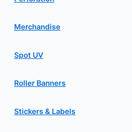
Merchandise
Spot UV
Roller Banners
Stickers & Labels