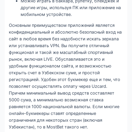
Можно играть в баккара, рулетку, блекджек и
другие игры, используя ПК или приложение на
мобильном устройстве.
Основным преимуществом приложений является
конфиденциальный и абсолютно безопасный вход на
сайт в любое время без надобности искать зеркала
или устанавливать VPN. Вы получите отличный
функционал и такой же масштабный спортивный
рынок, включая LIVE. Обуславливается это и
удобным функционалом сайта, и возможностью
открыть счет в Узбекском суме, и простой
регистрацией. Удобен этот букмекер еще и тем, что
позволяет осуществлять оплату через Uzcard.
Причем минимальный вывод средств составляет
5000 сума, а минимально возможная ставка
равняется 1000 национальной валюты. Если многие
онлайн-букмекеры ставят определенные
ограничения для некоторых стран (включая
Узбекистан), то в MostBet такого нет.