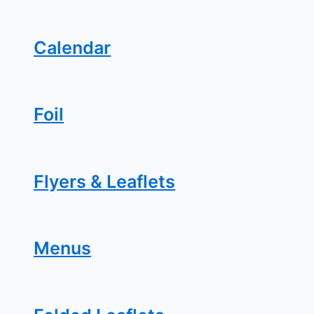
Calendar
Foil
Flyers & Leaflets
Menus