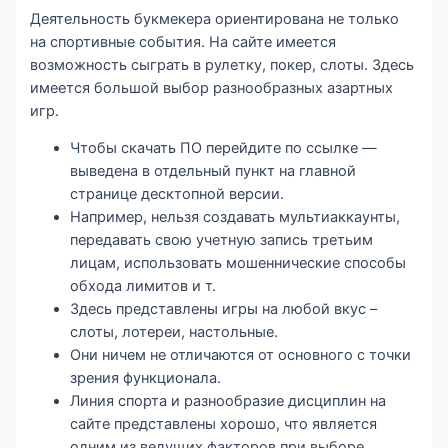
Деятельность букмекера ориентирована не только
на спортивные события. На сайте имеется
возможность сыграть в рулетку, покер, слоты. Здесь
имеется большой выбор разнообразных азартных
игр.
Чтобы скачать ПО перейдите по ссылке —
выведена в отдельный пункт на главной
странице десктопной версии.
Например, нельзя создавать мультиаккаунты,
передавать свою учетную запись третьим
лицам, использовать мошеннические способы
обхода лимитов и т.
Здесь представлены игры на любой вкус –
слоты, лотереи, настольные.
Они ничем не отличаются от основного с точки
зрения функционала.
Линия спорта и разнообразие дисциплин на
сайте представлены хорошо, что является
одним из ведущих факторов при выборе