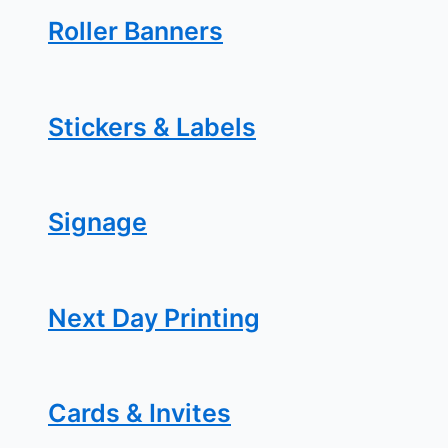
Roller Banners
Stickers & Labels
Signage
Next Day Printing
Cards & Invites