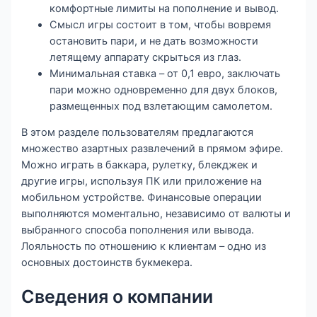
комфортные лимиты на пополнение и вывод.
Смысл игры состоит в том, чтобы вовремя
остановить пари, и не дать возможности
летящему аппарату скрыться из глаз.
Минимальная ставка – от 0,1 евро, заключать
пари можно одновременно для двух блоков,
размещенных под взлетающим самолетом.
В этом разделе пользователям предлагаются
множество азартных развлечений в прямом эфире.
Можно играть в баккара, рулетку, блекджек и
другие игры, используя ПК или приложение на
мобильном устройстве. Финансовые операции
выполняются моментально, независимо от валюты и
выбранного способа пополнения или вывода.
Лояльность по отношению к клиентам – одно из
основных достоинств букмекера.
Сведения о компании