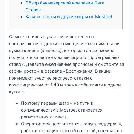
Обзор букмекерской компании Лига
Ставок
Казино, слоты и другие игры от Mostbet
Самые активные участники постепенно
продвигаются к достижению цели – максимальной
сумме коинов (кешбека), которые только можно
получить в качестве компенсации от проигрышных
ставок. Делайте ежедневные прогнозы и смотрите за
своим ростом в разделе «Достижения! В акции
принимают участие экспресс-ставки с
коэффициентом от 1,40 и тремя событиями в одном
купоне.
Поэтому первым шагом на пути к
сотрудничеству с Mostbet становится
регистрация клиента.
Оператор осуществляет языковую поддержку,
работает с национальной валютой, предлагает